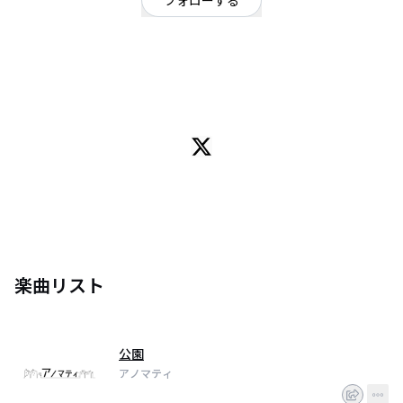
フォローする
東京都
ギターロック
/
オルタナティブ
OFFICIAL WEBSITE
アノマティの公式アカウント。
Vo,Gt 川上 朔、Gt 雪雲 瞭、Ba カオル、Dr 龍雨。
神奈川,東京の4人組高校生バンド。あの街からあの街の事を歌いに。あの街
の事を歌うからあの街を思い出して欲しい。
YouTube
https://youtu.be/_JHZcOegrYM
楽曲リスト
公園
アノマティ