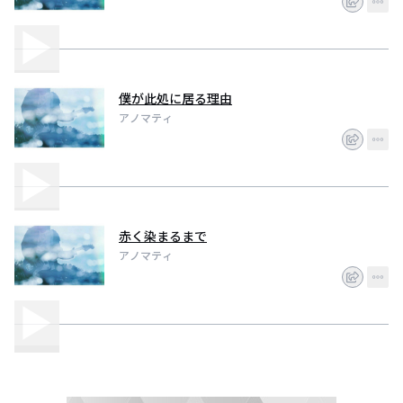
僕が此処に居る理由
アノマティ
赤く染まるまで
アノマティ