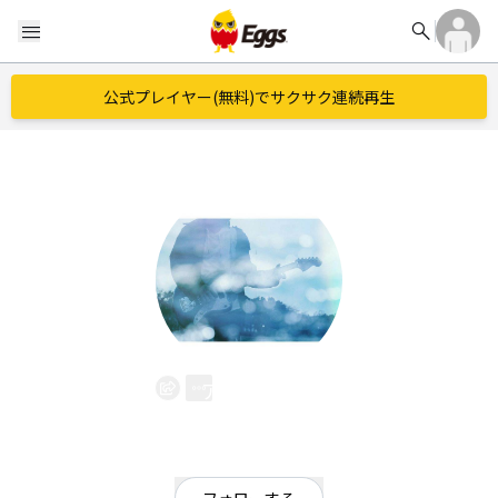
search
menu
公式プレイヤー(無料)でサクサク連続再生
アノマティ
EggsID：
anomatiband
780
フォロワー