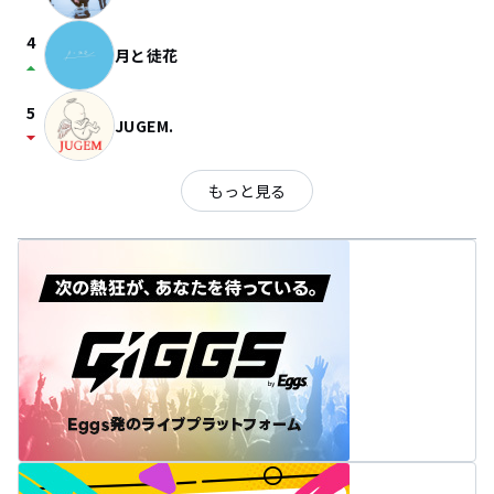
4
月と徒花
arrow_drop_up
5
JUGEM.
arrow_drop_down
もっと見る