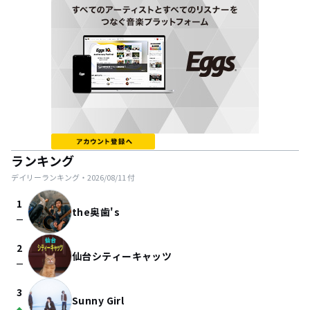
ランキング
デイリーランキング・
2026/08/11
付
1
the奥歯's
check_indeterminate_small
2
仙台シティーキャッツ
check_indeterminate_small
3
Sunny Girl
arrow_drop_up