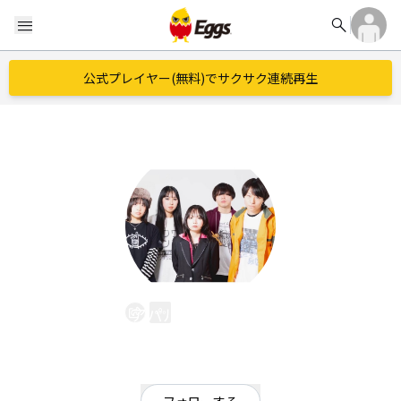
search
menu
公式プレイヤー(無料)でサクサク連続再生
アパルトメイト197
EggsID：
aprt197
9
フォロワー