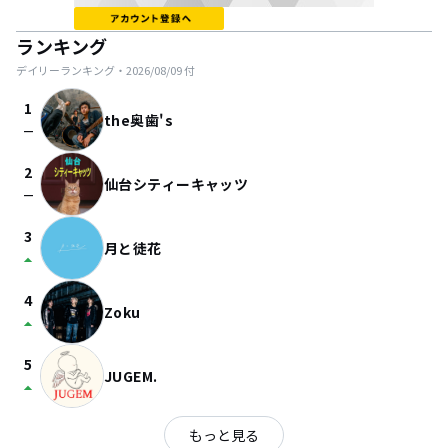
ランキング
デイリーランキング・
2026/08/09
付
1
the奥歯's
check_indeterminate_small
2
仙台シティーキャッツ
check_indeterminate_small
3
月と徒花
arrow_drop_up
4
Zoku
arrow_drop_up
5
JUGEM.
arrow_drop_up
もっと見る