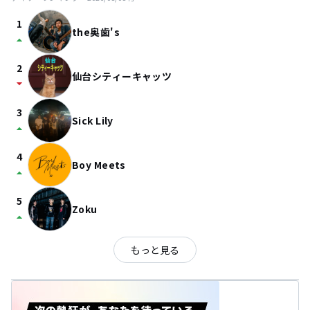
1
the奥歯's
arrow_drop_up
2
仙台シティーキャッツ
arrow_drop_down
3
Sick Lily
arrow_drop_up
4
Boy Meets
arrow_drop_up
5
Zoku
arrow_drop_up
もっと見る