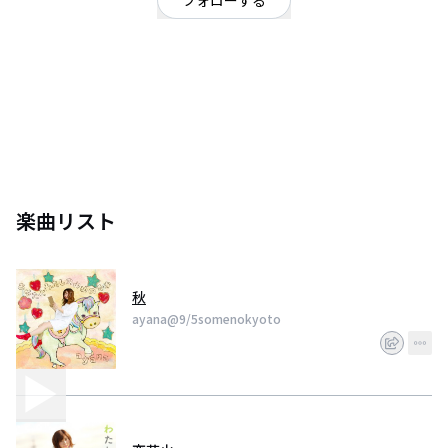
フォローする
絵本を読んだあとのように、ほっこり、前向きになる、ファンタジーポップ
な歌を歌うシンガーソングライターリプ返不定期youtubeに動画up禁止ヘル
メットちゃん@helmet_tanaka blog⇨https://t.co/SpQ4ViohLa
instagram⇨ayana1206ex
楽曲リスト
秋
ayana@9/5somenokyoto