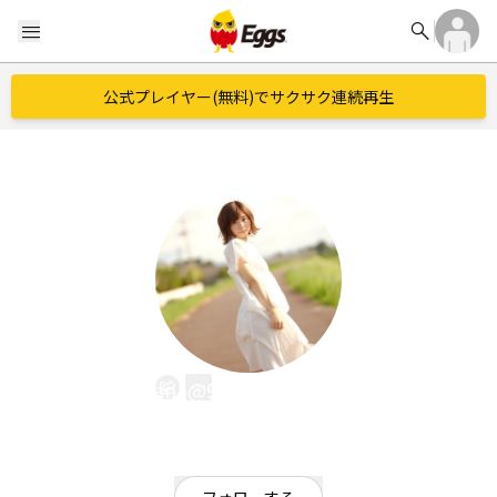
search
menu
公式プレイヤー(無料)でサクサク連続再生
ayana@9/5somenokyoto
EggsID：
ayana1206ex
11
フォロワー