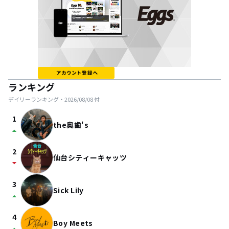
ランキング
デイリーランキング・
2026/08/08
付
1
the奥歯's
arrow_drop_up
2
仙台シティーキャッツ
arrow_drop_down
3
Sick Lily
arrow_drop_up
4
Boy Meets