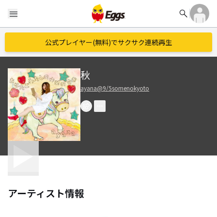
search
menu
公式プレイヤー(無料)でサクサク連続再生
秋
ayana@9/5somenokyoto
アーティスト情報