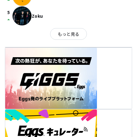
arrow_drop_up
5
Zoku
arrow_drop_up
もっと見る