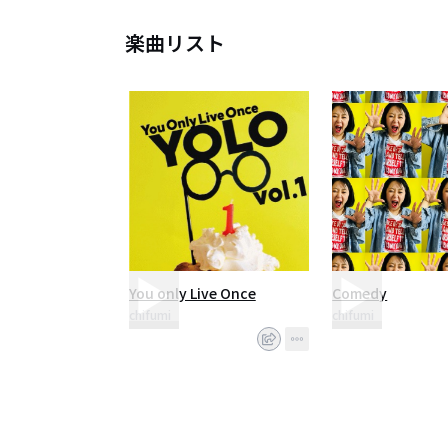
楽曲リスト
You only Live Once
Comedy
chifumi
chifumi