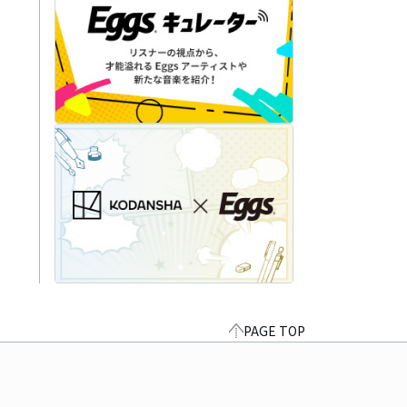
PAGE TOP