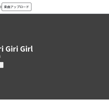
楽曲アップロード
in_new
i Giri Girl
i