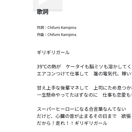
歌詞
作詞：
Chifumi Kamijima
作曲：
Chifumi Kamijima
ギリギリガール

39℃の熱が　ケータイも脳ミソも溶かしてく

エアコンつけて仕事して　誰の電気代、稼い
甘え上手な後輩マネして　上司にため息つかれ
一生懸命やってたはずなのに　仕事も恋愛ももう.
スーパーヒーローになる合言葉なんてない　
だけど、心臓の音が止まるその日まで　欲張
だから！走れ！！ギリギリガール
