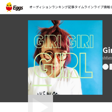
オーディション
ランキング
記事
タイムライン
ライブ情報
open_
Gir
chifum