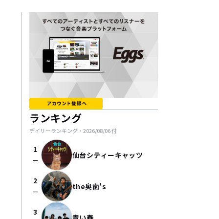
ランキング
デイリーランキング・
2026/08/06
付
1
仙台シティーキャッツ
check_indeterminate_small
2
the奥歯's
check_indeterminate_small
3
青い春