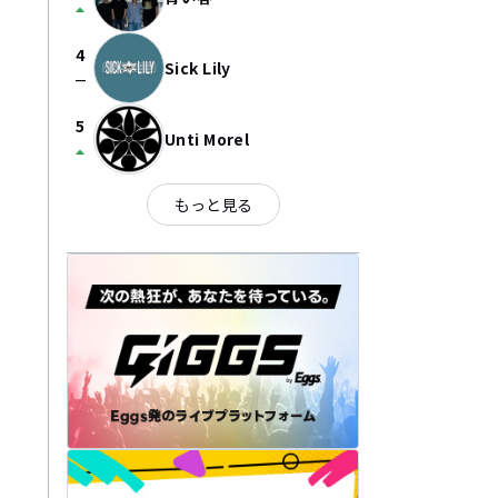
arrow_drop_up
4
Sick Lily
check_indeterminate_small
5
Unti Morel
arrow_drop_up
もっと見る