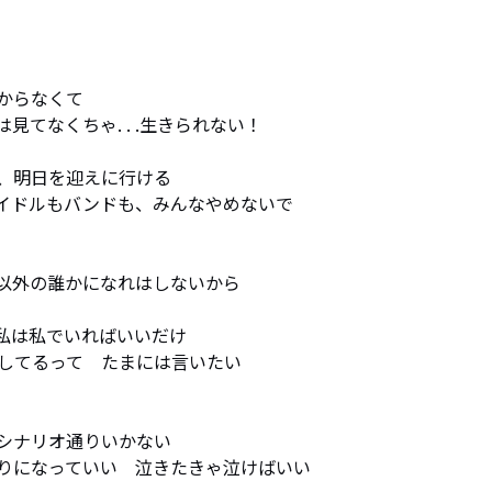
らなくて

てなくちゃ. . .生きられない！

、明日を迎えに行ける

イドルもバンドも、みんなやめないで

以外の誰かになれはしないから

私は私でいればいいだけ

してるって　たまには言いたい

シナリオ通りいかない

りになっていい　泣きたきゃ泣けばいい
