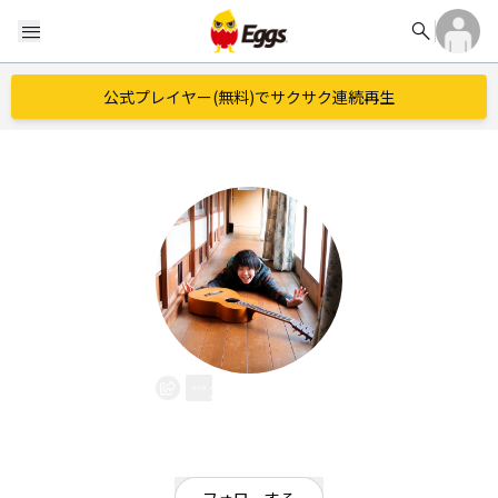
search
menu
公式プレイヤー(無料)でサクサク連続再生
北川知早
EggsID：
cn__sng
0
フォロワー