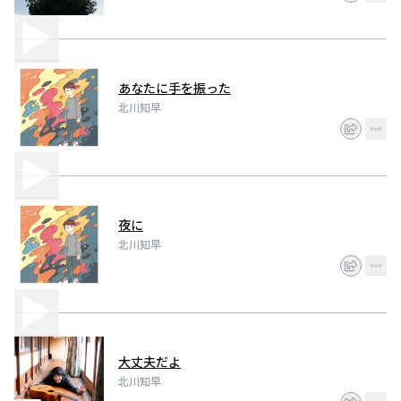
あなたに手を振った
北川知早
夜に
北川知早
大丈夫だよ
北川知早