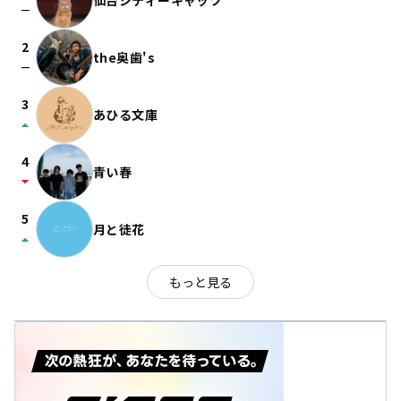
仙台シティーキャッツ
check_indeterminate_small
2
the奥歯's
check_indeterminate_small
3
あひる文庫
arrow_drop_up
4
青い春
arrow_drop_down
5
月と徒花
arrow_drop_up
もっと見る