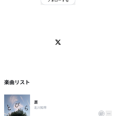
フォローする
滋賀県
シンガーソングライター
/
ポップ
OFFICIAL WEBSITE
滋賀県出身。アコースティックギターの弾き語り。京都を中心にライブ活動
中。
1stミニアルバム「どこまでいっても」発売中。各種サブスクでもご視聴いた
だけます。
楽曲リスト
扉
北川知早