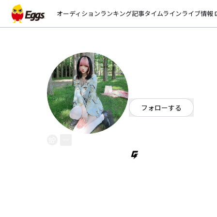
オーディション
ランキング
記事
タイムライン
ライブ情報
open_
cyber milkちゃ
EggsID：
cybermilk
0
フォロワー
フォローする
大阪府
ヒップホップ・ラップ
/
ラッパー