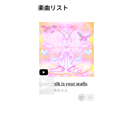
楽曲リスト
cyber milk is your waifu
cyber milkちゃん