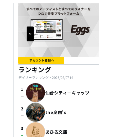
ランキング
デイリーランキング・
2026/08/07
付
1
仙台シティーキャッツ
check_indeterminate_small
2
the奥歯's
check_indeterminate_small
3
あひる文庫
arrow_drop_up