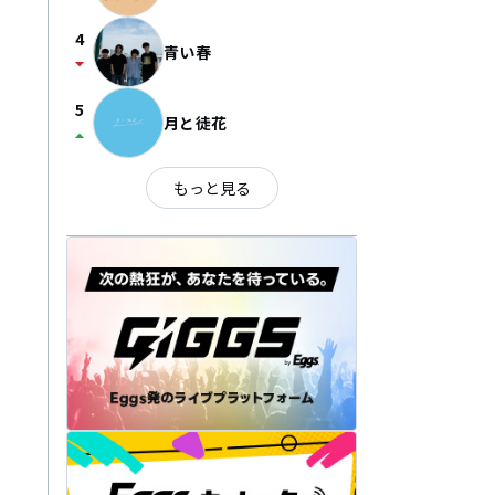
4
青い春
arrow_drop_down
5
月と徒花
arrow_drop_up
もっと見る