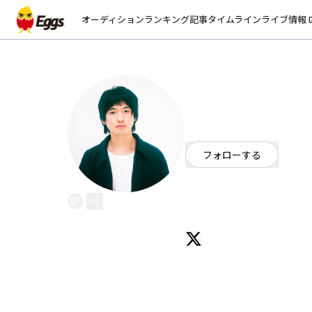
オーディション
ランキング
記事
タイムライン
ライブ情報
open_
仮屋ナオト（ex
EggsID：
doremagesu_1
66
フォロワー
フォローする
東京都
シンガーソングライター
OFFICIAL WEBSITE
自由形ロックンポップス