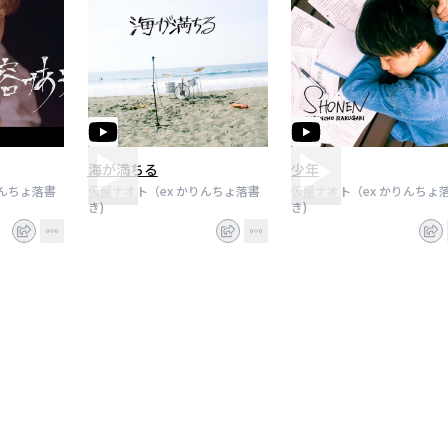
海が満ちる
少年
りんちょ落書
仮屋ナオト（ex かりんちょ落書
仮屋ナオト（ex かりんちょ
き)
き)