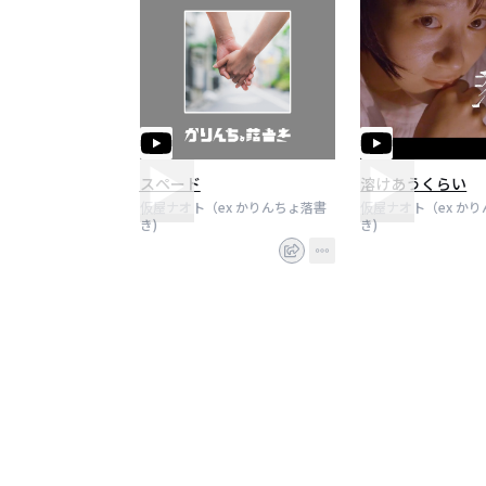
スペード
溶けあうくらい
仮屋ナオト（ex かりんちょ落書
仮屋ナオト（ex か
き)
き)