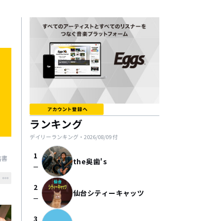
ランキング
デイリーランキング・
2026/08/09
付
1
落書
the奥歯's
check_indeterminate_small
2
仙台シティーキャッツ
check_indeterminate_small
3