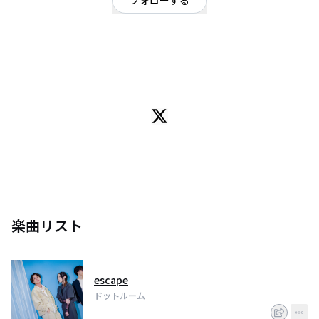
フォローする
大阪府
ポップ
/
ロック
/
ロックのようなポップ
OFFICIAL WEBSITE
2014年に結成。
幾度かのメンバー脱退、加入を経て、
2017年8月に無期限活動休止。
2018年8月のライブより活動を再開。
2019年9月Dr.ひなこ脱退。
現在はVo.康平、Gt.たいちょの2人とサポートメンバーで大阪を拠点に活動を
しています。
どこか懐かしい様な、聴く人の心がぎゅっとなる様な、そんな歌声と楽曲で
す。
あなたがふふっと笑える瞬間を届けます！
楽曲リスト
escape
ドットルーム