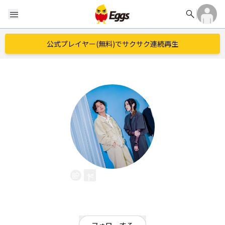
search
menu
公式プレイヤー(無料)でサクサク連続再生
ドットルーム
EggsID：
dotroomusic
17
フォロワー