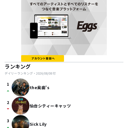
ランキング
デイリーランキング・
2026/08/08
付
1
the奥歯's
arrow_drop_up
2
仙台シティーキャッツ
arrow_drop_down
3
Sick Lily
arrow_drop_up