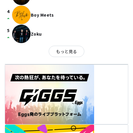
4
Boy Meets
arrow_drop_up
5
Zoku
arrow_drop_up
もっと見る