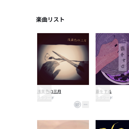
楽曲リスト
浅黄色の三月
蓋をする
フラワード
フラワード