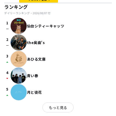
ランキング
デイリーランキング・
2026/08/07
付
1
仙台シティーキャッツ
check_indeterminate_small
2
the奥歯's
check_indeterminate_small
3
あひる文庫
arrow_drop_up
4
青い春
arrow_drop_down
5
月と徒花
arrow_drop_up
もっと見る