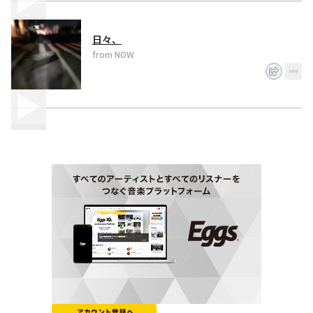
日々、
from NOW