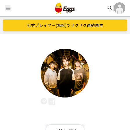
search
menu
公式プレイヤー(無料)でサクサク連続再生
from NOW
EggsID：
from_now
50
フォロワー