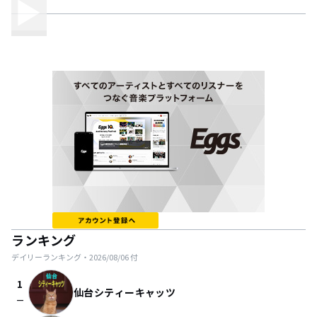
ランキング
デイリーランキング・
2026/08/06
付
1
仙台シティーキャッツ
check_indeterminate_small