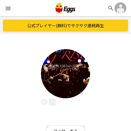
search
menu
公式プレイヤー(無料)でサクサク連続再生
G-RISE
EggsID：
griserock
2
フォロワー