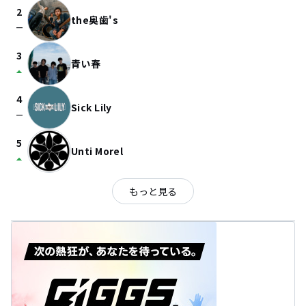
2
the奥歯's
check_indeterminate_small
3
青い春
arrow_drop_up
4
Sick Lily
check_indeterminate_small
5
Unti Morel
arrow_drop_up
もっと見る