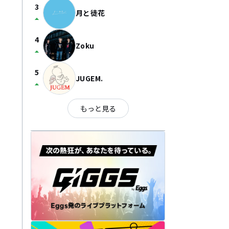
3
月と徒花
arrow_drop_up
4
Zoku
arrow_drop_up
5
JUGEM.
arrow_drop_up
もっと見る