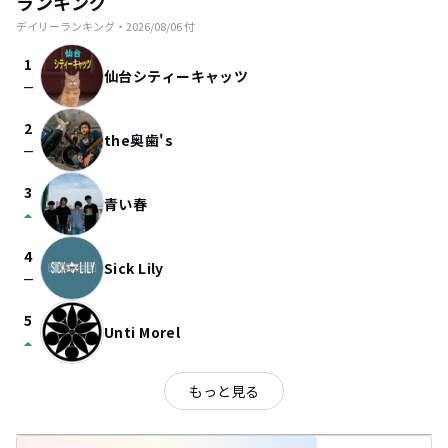
ランキング
デイリーランキング・
2026/08/06
付
1
仙台シティーキャッツ
check_indeterminate_small
2
the奥歯's
check_indeterminate_small
3
青い春
arrow_drop_up
4
Sick Lily
check_indeterminate_small
5
Unti Morel
arrow_drop_up
もっと見る