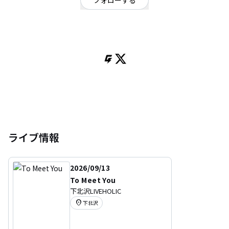
フォローする
オルタナティブ
/
R&B
「温故知新」を座右の銘にArt、Alternative、Jazz、R&Bなど様々な要素を含
んだ全く新しい音楽を提供。音楽を芸術的側面を追求し、どこか懐かしいよ
うで全く新しい世界観を確立。
ライブ情報
2026/09/13
To Meet You
下北沢LIVEHOLIC
location_on
下北沢