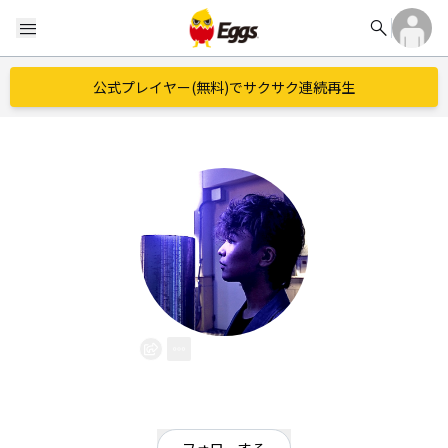
search
menu
公式プレイヤー(無料)でサクサク連続再生
囃子匠
EggsID：
hayashiTakumi
0
フォロワー