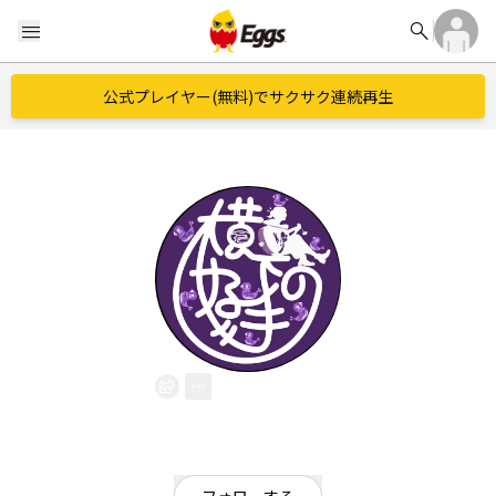
search
menu
公式プレイヤー(無料)でサクサク連続再生
日陰三〇
EggsID：
hikage30
0
フォロワー