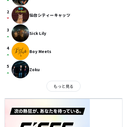
arrow_drop_up
2
仙台シティーキャッツ
arrow_drop_down
3
Sick Lily
arrow_drop_up
4
Boy Meets
arrow_drop_up
5
Zoku
arrow_drop_up
もっと見る