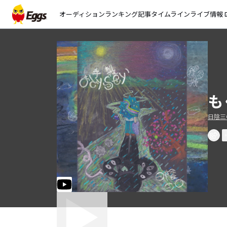
オーディション
ランキング
記事
タイムライン
ライブ情報
open_
も
日陰三