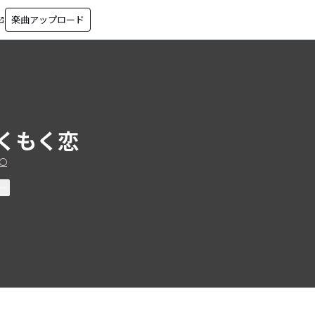
楽曲アップロード
in_new
くもく恋
〇