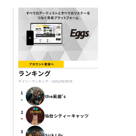
ランキング
デイリーランキング・
2026/08/08
付
1
the奥歯's
arrow_drop_up
2
仙台シティーキャッツ
arrow_drop_down
3
Sick Lily