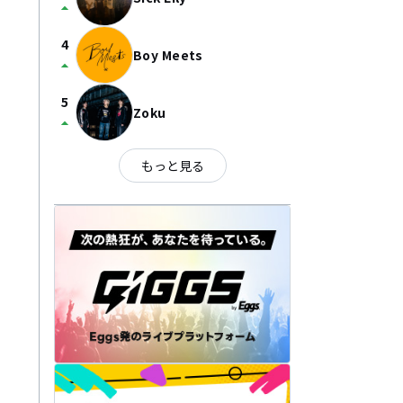
arrow_drop_up
4
Boy Meets
arrow_drop_up
5
Zoku
arrow_drop_up
もっと見る