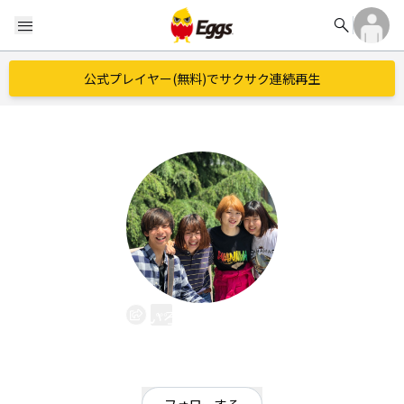
search
menu
公式プレイヤー(無料)でサクサク連続再生
いろはにほへと
EggsID：
irohanihohe_taro
71
フォロワー