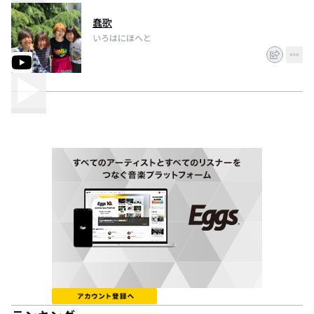
蠢歌
いろはにほへと