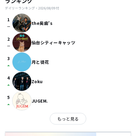
ランキング
デイリーランキング・
2026/08/09
付
1
the奥歯's
check_indeterminate_small
2
仙台シティーキャッツ
check_indeterminate_small
3
月と徒花
arrow_drop_up
4
Zoku
arrow_drop_up
5
JUGEM.
arrow_drop_up
もっと見る