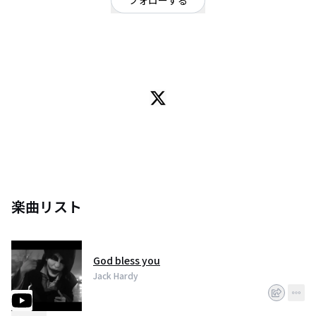
フォローする
東京都
ロック
/
ハードロック・ヘビーメタル
ギターボーカル。オリジナル音源を流しながら弾きながら歌ったり、路上で
アコギで歌ったり。主にHR/HMが好きですが、やってる曲は色々。
楽曲リスト
God bless you
Jack Hardy