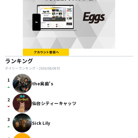
ランキング
デイリーランキング・
2026/08/08
付
1
the奥歯's
arrow_drop_up
2
仙台シティーキャッツ
arrow_drop_down
3
Sick Lily
arrow_drop_up