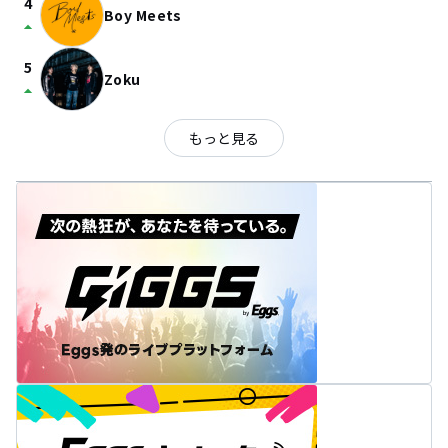
4
Boy Meets
arrow_drop_up
5
Zoku
arrow_drop_up
もっと見る