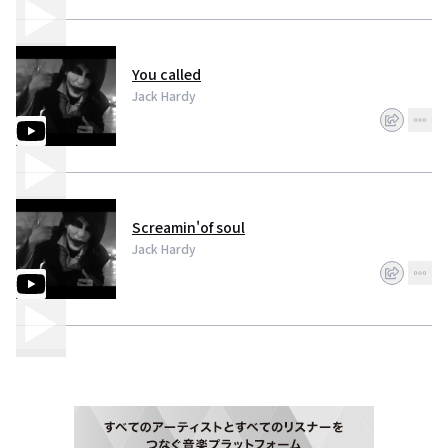
You called
Jack Hardy
Screamin'of soul
Jack Hardy