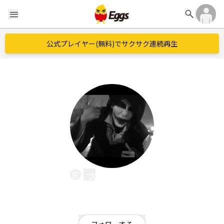
search
menu
公式プレイヤー(無料)でサクサク連続再生
Jack Hardy
EggsID：
jackhardy
5
フォロワー