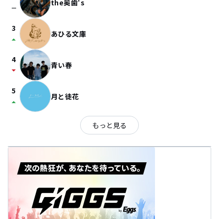
the奥歯's
check_indeterminate_small
3
あひる文庫
arrow_drop_up
4
青い春
arrow_drop_down
5
月と徒花
arrow_drop_up
もっと見る