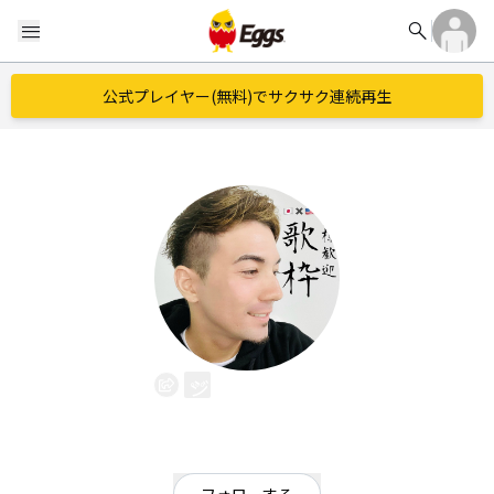
search
menu
公式プレイヤー(無料)でサクサク連続再生
ジェームズ.R
EggsID：
jamesrhodes
0
フォロワー