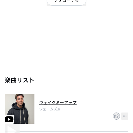
フォローする
神奈川県
ポップ
/
ハードロック・ヘビーメタル
/
レゲトン
日本人とアメリカ人のハーフです。
日本語が母国語で、英語は日常会話程度です。
歌は子供の頃から大好きで、父の影響で洋楽を良く聴いては真似て歌ってい
ました。
邦楽も歌います。
他にもジャンル問わず歌ったり、聴いたりします。
楽曲リスト
ウェイクミーアップ
ジェームズ.R