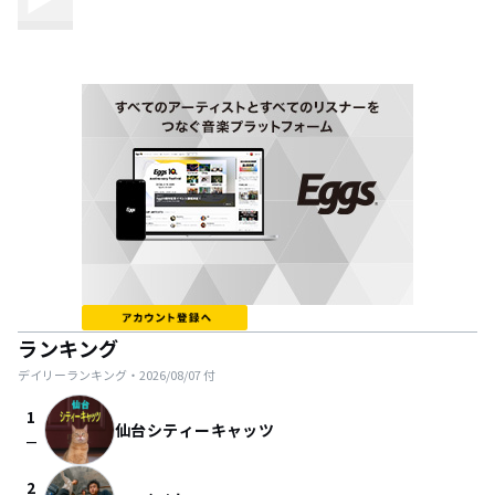
ランキング
デイリーランキング・
2026/08/07
付
1
仙台シティーキャッツ
check_indeterminate_small
2