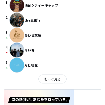
1
仙台シティーキャッツ
check_indeterminate_small
2
the奥歯's
check_indeterminate_small
3
あひる文庫
arrow_drop_up
4
青い春
arrow_drop_down
5
月と徒花
arrow_drop_up
もっと見る