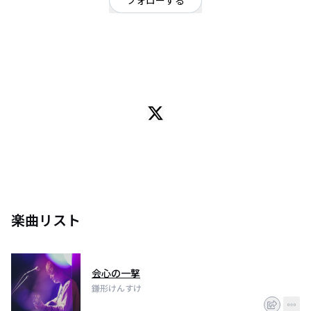
フォローする
千葉県
シンガーソングライター
/
ポップ
OFFICIAL WEBSITE
22歳 MV→ https://youtu.be/TcptmywWhqQ サブスク
→https://linkco.re/DGPDzdHz 9/26(土)渋谷O-Crestワンマンは中止になりま
した。
楽曲リスト
会心の一撃
鎌形けんすけ