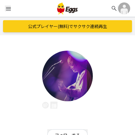
search
menu
公式プレイヤー(無料)でサクサク連続再生
鎌形けんすけ
EggsID：
kamakendesu_1
32
フォロワー