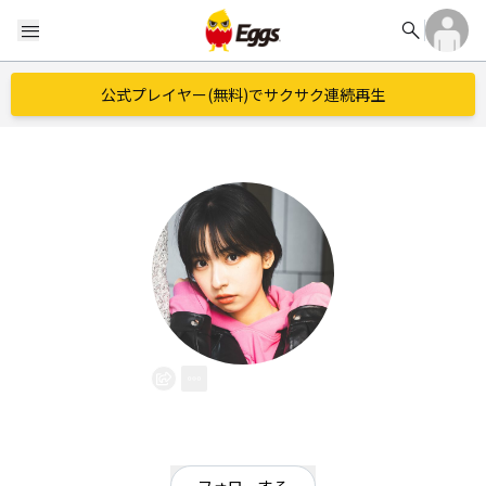
search
menu
公式プレイヤー(無料)でサクサク連続再生
香野子
EggsID：
kanoko
2
フォロワー