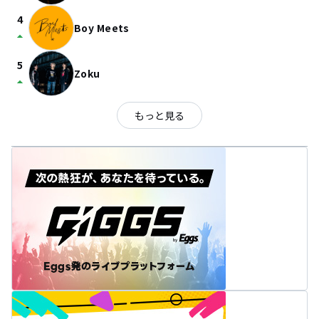
4
Boy Meets
arrow_drop_up
5
Zoku
arrow_drop_up
もっと見る