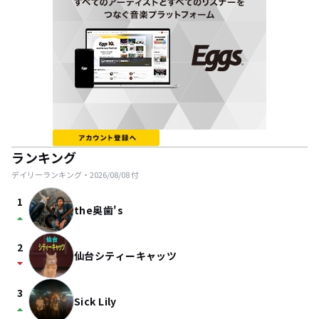
ランキング
デイリーランキング・
2026/08/08
付
1
the奥歯's
arrow_drop_up
2
仙台シティーキャッツ
arrow_drop_down
3
Sick Lily
arrow_drop_up