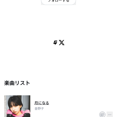
フォローする
東京都
ポップ
/
シンガーソングライター
OFFICIAL WEBSITE
2018年から2022年末までアイドルグループの圧倒的エースとして活動。
活動終了後はアコースティックギターの弾き語りのソロライブ活動を開始。
2024年6月に有楽町「I'M A SHOW」にてキャパ400名のワンマンライブをバ
ンドセットで開催。
現在は、オリジナル13曲を持ち、ライブハウスや路上ライブなどで活動して
いる。
Twitterのフォロワー数は47,000人
https://twitter.com/kanoko_okome
楽曲リスト
月になる
香野子