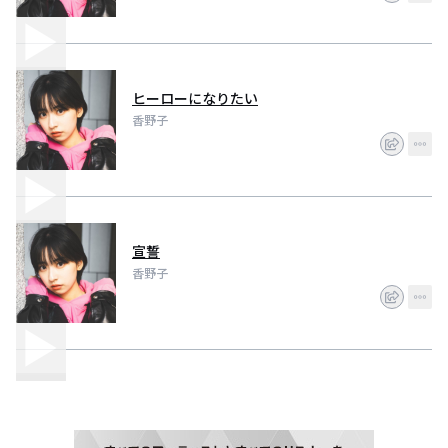
ヒーローになりたい
香野子
宣誓
香野子