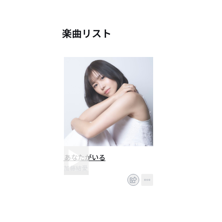
楽曲リスト
あなたがいる
加藤結愛