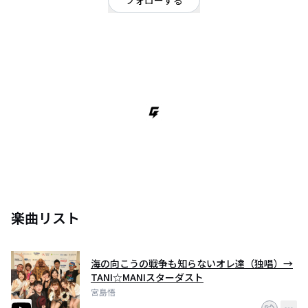
フォローする
新潟県
ポップ
/
ミクスチャー
/
闘魂テクノ歌謡ヘビメタ演歌アニソン
OFFICIAL WEBSITE
新潟県魚沼市出身。
自閉症スペクトラムで引きこもりの10代にDTMを開始。
独学での大学進学後、松任谷正隆主宰の音楽学校「マイカミュージックラボ
ラトリー」で頭角を表す。
一時期体調を崩すが、現在精力的に音楽活動を展開中。
Musicmanサイトで楽曲が高評価
障害者の音楽コンテスト『ゴールドコンサート』東京都代表（湯川れい子審
査委員長）
昨年は世界規模のバンドコンテスト「エマージェンザ」の日本大会決勝の12
組に残る大健闘。
現在TuneCoreからの音楽配信を準備中。併せてライブ配信やPV制作、TikTok
宣伝などにも力を入れていく。
楽曲リスト
これが「お祭り漢」「令和好色一代おこと」宮島だ！
・シャウトからウラ声、高速ラップまで表現力豊かな歌唱力。
・豊富な語類から生み出される個性的な歌詞。
海の向こうの戦争も知らないオレ達（独唱）→
・昭和歌謡や80sのメロディの強さを意識した曲。
TANI☆MANIスターダスト
・優秀なサポートメンバーのバンドサウンドと打ち込みの融合した雑食EDM
宮島悟
サウンド