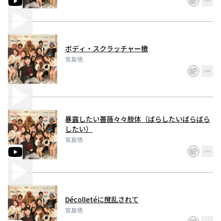
・キレキレ美女ダンサーや大物、黒人ミュージシャンなども駆使したエンタ
メライブ
ボディ・スクラッチャー檄
宮島悟
暴露したい薔薇々々肢体（ばらしたいばらばら
したい）
宮島悟
Décolletéに撹乱されて
宮島悟