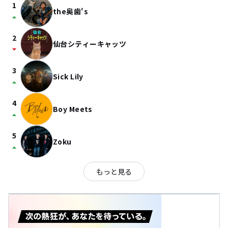
1
the奥歯's
arrow_drop_up
2
仙台シティーキャッツ
arrow_drop_down
3
Sick Lily
arrow_drop_up
4
Boy Meets
arrow_drop_up
5
Zoku
arrow_drop_up
もっと見る