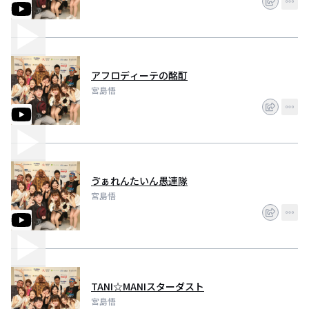
アフロディーテの酩酊
宮島悟
ゔぁれんたいん愚連隊
宮島悟
TANI☆MANIスターダスト
宮島悟