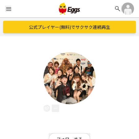
search
menu
公式プレイヤー(無料)でサクサク連続再生
宮島悟
EggsID：
kyomen
1
フォロワー