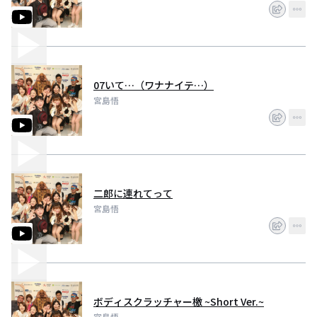
07いて…（ワナナイテ…）
宮島悟
二郎に連れてって
宮島悟
ボディスクラッチャー檄 ~Short Ver.~
宮島悟