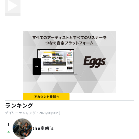
ランキング
デイリーランキング・
2026/08/08
付
1
the奥歯's
arrow_drop_up