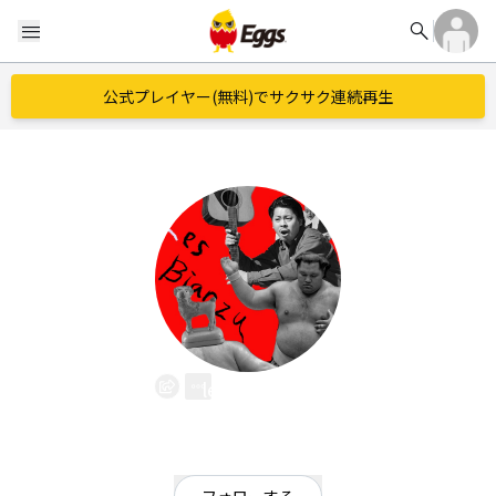
search
menu
公式プレイヤー(無料)でサクサク連続再生
les bianzu
EggsID：
les_bianzu
0
フォロワー