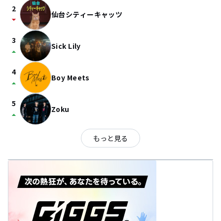
2
仙台シティーキャッツ
arrow_drop_down
3
Sick Lily
arrow_drop_up
4
Boy Meets
arrow_drop_up
5
Zoku
arrow_drop_up
もっと見る