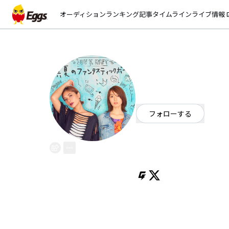
オーディション
ランキング
記事
タイムライン
ライブ情報
open_
LUV K RAFT
EggsID：
luvkraft
31
フォロワー
フォローする
大阪府
OFFICIAL WEBSITE
KAREN / Mishu / Masato Kitano /