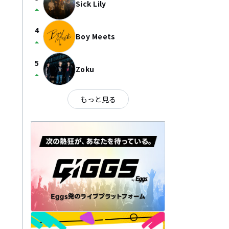
Sick Lily
arrow_drop_up
4
Boy Meets
arrow_drop_up
5
Zoku
arrow_drop_up
もっと見る