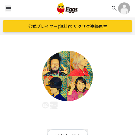
search
menu
公式プレイヤー(無料)でサクサク連続再生
もるつオーケストラ
EggsID：
maltsorchestra
13
フォロワー