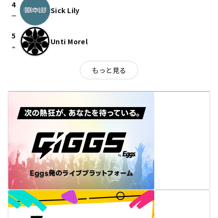
4
Sick Lily
check_indeterminate_small
5
Unti Morel
arrow_drop_up
もっと見る