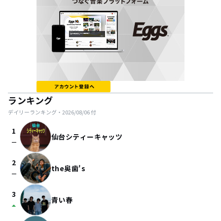
ランキング
デイリーランキング・
2026/08/06
付
1
仙台シティーキャッツ
check_indeterminate_small
2
the奥歯's
check_indeterminate_small
3
青い春
arrow_drop_up