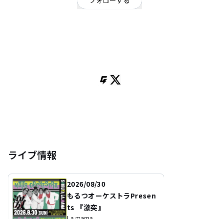
フォローする
大阪府
ロック
OFFICIAL WEBSITE
平成最後の実力派コミックバンド！！
ただ、四国の位置を覚えるだけの楽曲やサンドイッチが高いことを訴える楽
曲などエンターテイメント性の強い楽曲を中心に『決して日常には必要のな
い音楽、だけどたまに欲しくなる』を巧みに表現。ライブでのパフォーマン
ス、演奏技術の高さで、『才能の無駄遣い』と評される。『SUMMER
SONIC』『イナズマロックフェス』等数々のフェスにも出演を果たし、
多方面から注目を集めている。2017 年より活動の拠点を東京に移し、関西最
後での神戸チキンジョージワンマンライブはSOLD OUT!!上京後すぐに世界的
に活躍するKishi Bashi のオープニングアクトに抜擢され、圧巻のパフォーマ
ンスで会場を沸かせ、SNS でも話題になる。出演するライブハウスでは「絶
対売れるやん！」と言われ続ける注目株！！
ライブ情報
2026/08/30
もるつオーケストラPresen
ts 『激突』
La.mama