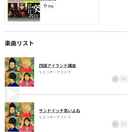
location_on
渋谷
楽曲リスト
四国アイランド講座
もるつオーケストラ
サンドイッチ高いよね
もるつオーケストラ