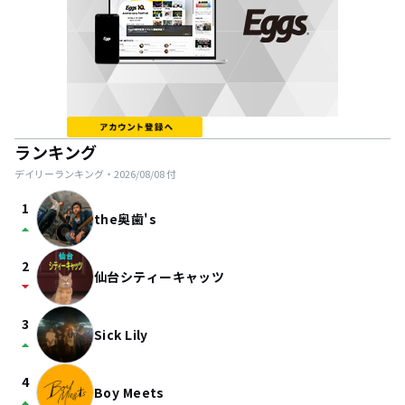
ランキング
デイリーランキング・
2026/08/08
付
1
the奥歯's
arrow_drop_up
2
仙台シティーキャッツ
arrow_drop_down
3
Sick Lily
arrow_drop_up
4
Boy Meets
arrow_drop_up