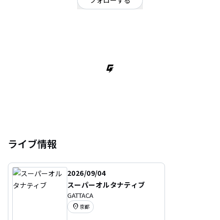
フォローする
京都府
オルタナティブ
/
ロック
/
救済系
関西を中心に活動するスリーピースバンド。救済系。
圧倒的な轟音と世界観で衆生を圧倒する。
ライブでは凄まじい音量のため耳栓を配布している。
ライブ情報
2026/09/04
スーパーオルタナティブ
GATTACA
location_on
京都