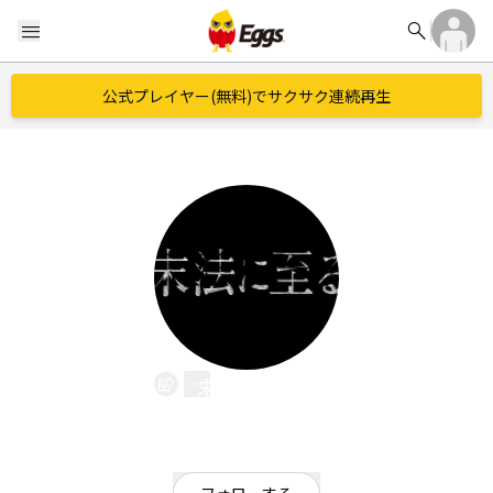
search
menu
公式プレイヤー(無料)でサクサク連続再生
末法に至る
EggsID：
mappouni_itaru
0
フォロワー