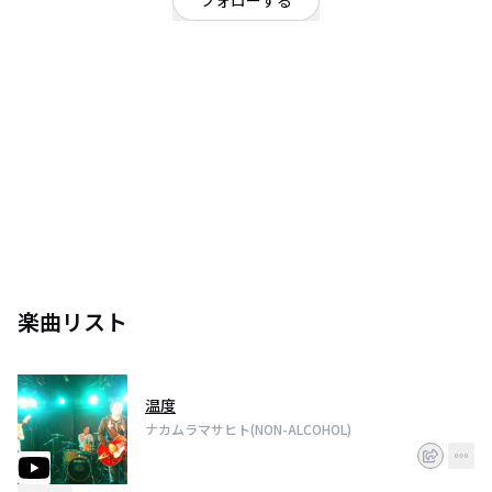
フォローする
大阪府
ロック
/
ギターロック
OFFICIAL WEBSITE
大阪で活動中の3ピースロックバンド。
ライブは休止中でボチボチ活動しています。
Vo/Gt 大谷優祐
Ba 照屋佑介
Dr ナカムラマサヒト
楽曲リスト
温度
ナカムラマサヒト(NON-ALCOHOL)