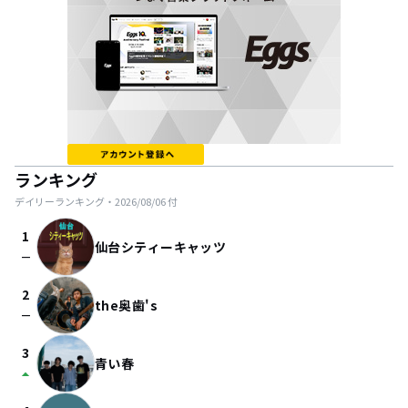
ランキング
デイリーランキング・
2026/08/06
付
1
仙台シティーキャッツ
check_indeterminate_small
2
the奥歯's
check_indeterminate_small
3
青い春
arrow_drop_up