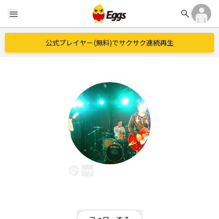
search
menu
公式プレイヤー(無料)でサクサク連続再生
ナカムラマサヒト(NON-ALCOHOL)
EggsID：
masanao1260
4
フォロワー