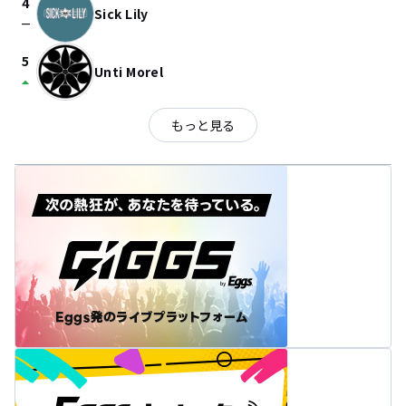
4
Sick Lily
check_indeterminate_small
5
Unti Morel
arrow_drop_up
もっと見る