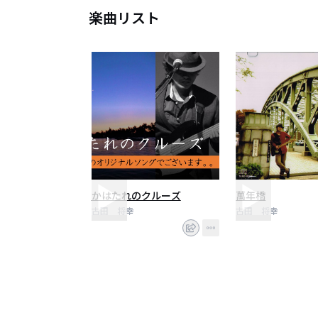
楽曲リスト
かはたれのクルーズ
萬年橋
古田 将幸
古田 将幸