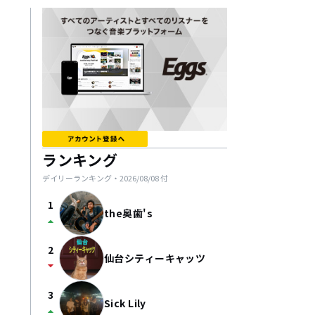
ランキング
デイリーランキング・
2026/08/08
付
1
the奥歯's
arrow_drop_up
2
仙台シティーキャッツ
arrow_drop_down
3
Sick Lily
arrow_drop_up