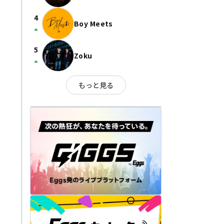
4
Boy Meets
arrow_drop_up
5
Zoku
arrow_drop_up
もっと見る