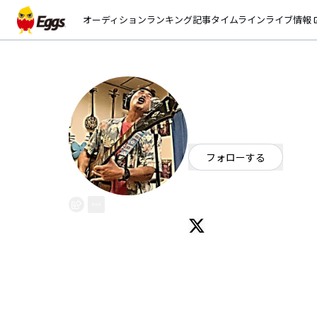
オーディション
ランキング
記事
タイムライン
ライブ情報
open_
古田 将幸
EggsID：
masayuki_furuta
0
フォロワー
フォローする
東京都
シンガーソングライター
三線／三味線販売「あやはびる堂」