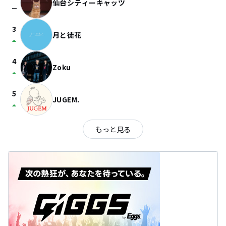
仙台シティーキャッツ
check_indeterminate_small
3
月と徒花
arrow_drop_up
4
Zoku
arrow_drop_up
5
JUGEM.
arrow_drop_up
もっと見る