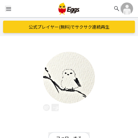
search
menu
公式プレイヤー(無料)でサクサク連続再生
みなみ遣水
EggsID：
minamiyarimizu
0
フォロワー