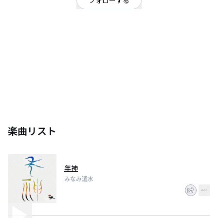
フォローする
東京都
ポップ
/
サウンドトラック
ボカロP。旋律と重厚なサウンドに力を入れたシネマティックな表現を得意と
する。「ぼかれびゅ」週間PV数ランキング第1位獲得、「ゆくえレコーズ」
Monthly Pickup選出、重音テトオンリーコンピレーションアルバム「ウソの
かなえかた」参加など、イノベーターなボカロリスナーから注目を集めてい
る。
楽曲リスト
年神
みなみ遣水