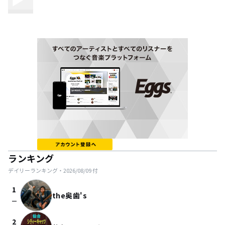
ランキング
デイリーランキング・
2026/08/09
付
1
the奥歯's
check_indeterminate_small
2