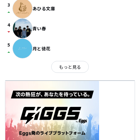
3
あひる文庫
arrow_drop_up
4
青い春
arrow_drop_down
5
月と徒花
arrow_drop_up
もっと見る