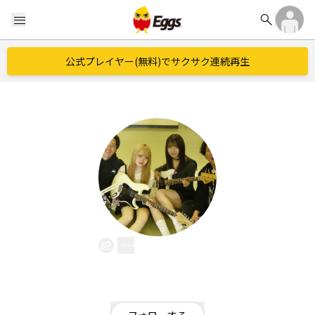
search
menu
公式プレイヤー(無料)でサクサク連続再生
つなまヨ!
EggsID：
mio0430
0
フォロワー