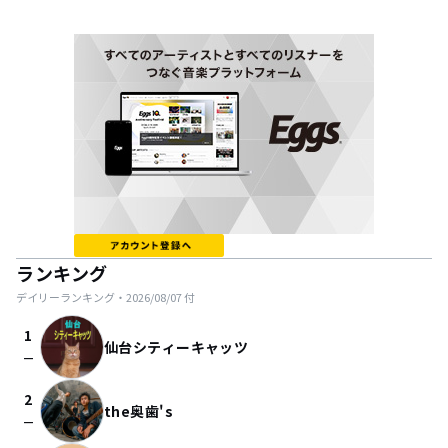
ランキング
デイリーランキング・
2026/08/07
付
1
仙台シティーキャッツ
check_indeterminate_small
2
the奥歯's
check_indeterminate_small