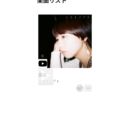
楽曲リスト
葉桜
ミライノアト