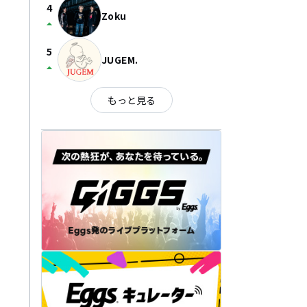
4
Zoku
arrow_drop_up
5
JUGEM.
arrow_drop_up
もっと見る