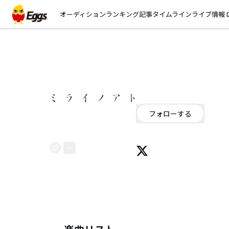
オーディション
ランキング
記事
タイムライン
ライブ情報
open_
ミライノアト
EggsID：
miraino_ato_2
0
フォロワー
フォローする
大阪発 Gt.Vo.中野大地(@daaaai