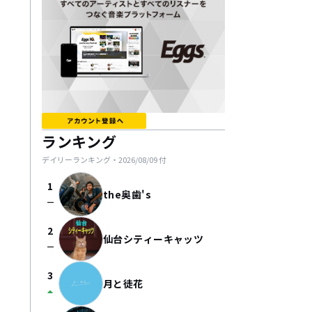
ランキング
デイリーランキング・
2026/08/09
付
1
the奥歯's
check_indeterminate_small
2
仙台シティーキャッツ
check_indeterminate_small
3
月と徒花
arrow_drop_up