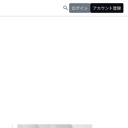
search
ログイン
アカウント登録
はDMへお願い致します。