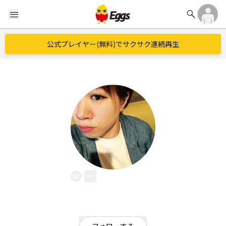
search
menu
公式プレイヤー(無料)でサクサク連続再生
鎹萌子
EggsID：
moechon1
4
フォロワー