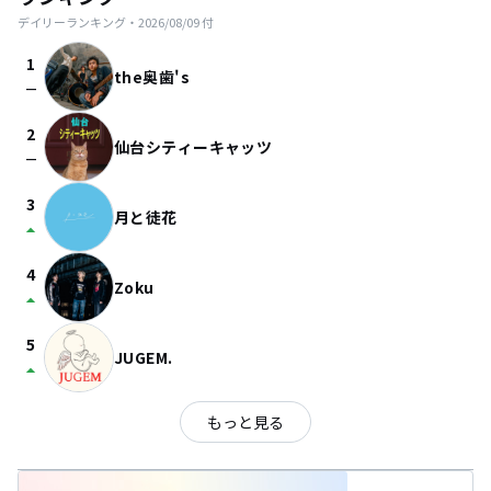
デイリーランキング・
2026/08/09
付
1
the奥歯's
check_indeterminate_small
2
仙台シティーキャッツ
check_indeterminate_small
3
月と徒花
arrow_drop_up
4
Zoku
arrow_drop_up
5
JUGEM.
arrow_drop_up
もっと見る