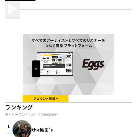
ランキング
デイリーランキング・
2026/08/09
付
1
the奥歯's
check_indeterminate_small