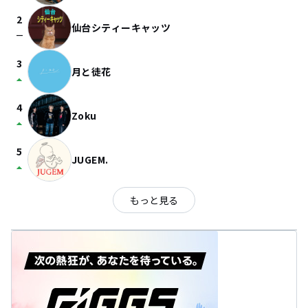
2
仙台シティーキャッツ
check_indeterminate_small
3
月と徒花
arrow_drop_up
4
Zoku
arrow_drop_up
5
JUGEM.
arrow_drop_up
もっと見る