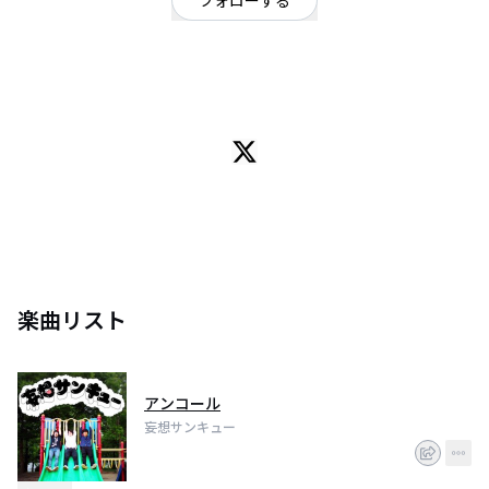
フォローする
大阪府
ギターロック
/
ロック
平均年齢17歳。しかし、童貞。 gt.vo. 雄大 @goriisamu5885 ba.cho. よっち
ゃん @UVERyoshi1231 dr.cho. じゅおん(リーダー) @j9945
楽曲リスト
アンコール
妄想サンキュー