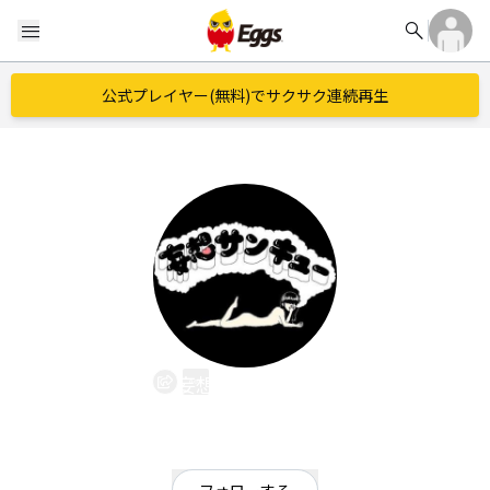
search
menu
公式プレイヤー(無料)でサクサク連続再生
妄想サンキュー
EggsID：
mousou_thankyou
131
フォロワー