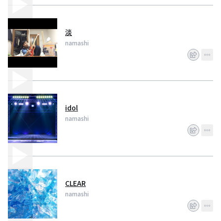
淡
namashi
idol
namashi
CLEAR
namashi