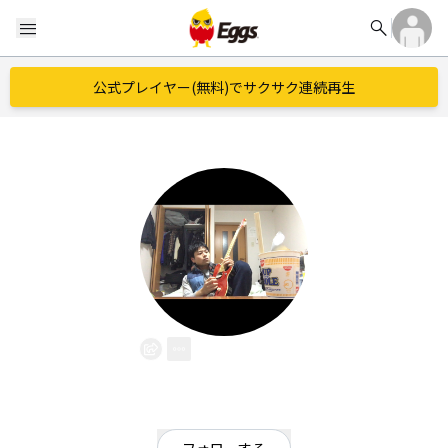
search
menu
公式プレイヤー(無料)でサクサク連続再生
namashi
EggsID：
namashi2016
69
フォロワー