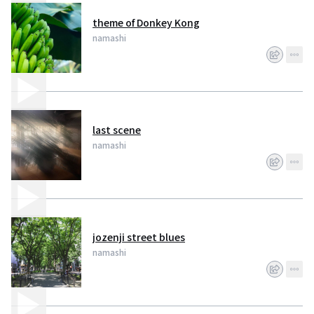
theme of Donkey Kong
namashi
last scene
namashi
jozenji street blues
namashi