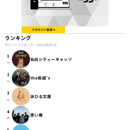
ランキング
デイリーランキング・
2026/08/07
付
1
仙台シティーキャッツ
check_indeterminate_small
2
the奥歯's
check_indeterminate_small
3
あひる文庫
arrow_drop_up
4
青い春
arrow_drop_down