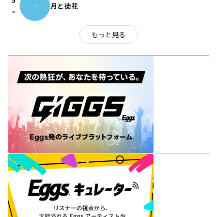
5
月と徒花
arrow_drop_up
もっと見る