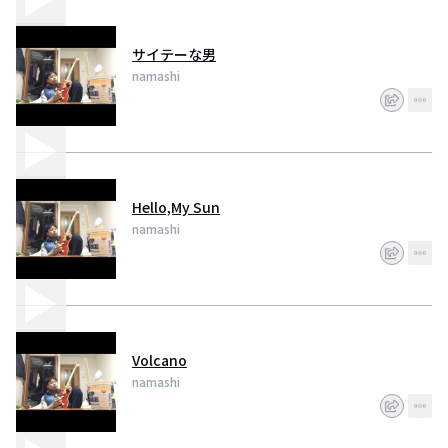
サイテーな男
namashi
Hello,My Sun
namashi
Volcano
namashi