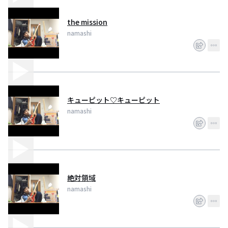
the mission
namashi
キューピット♡キューピット
namashi
絶対領域
namashi