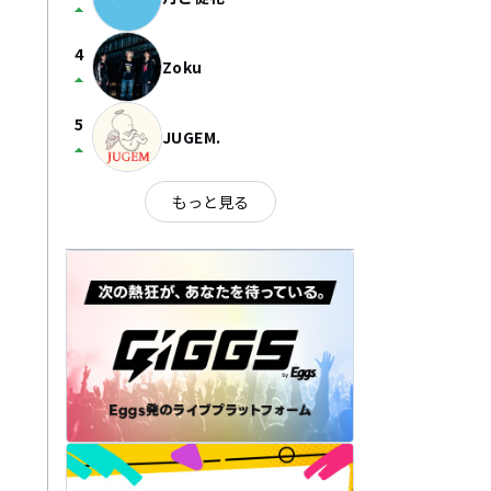
arrow_drop_up
4
Zoku
arrow_drop_up
5
JUGEM.
arrow_drop_up
もっと見る