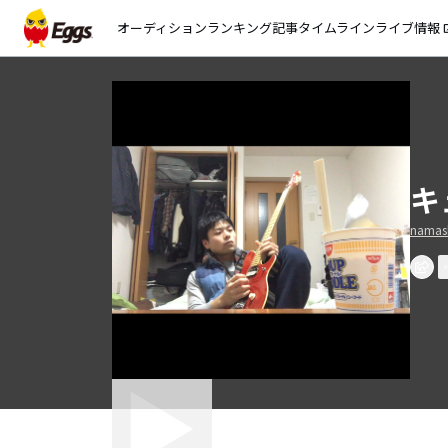
オーディション
ランキング
記事
タイムライン
ライブ情報
open_
キ
namas