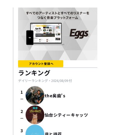
ランキング
デイリーランキング・
2026/08/09
付
1
the奥歯's
check_indeterminate_small
2
仙台シティーキャッツ
check_indeterminate_small
3
月と徒花