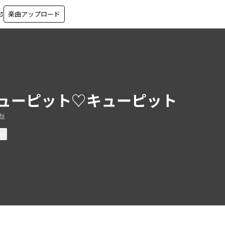
楽曲アップロード
in_new
ューピット♡キューピット
hi