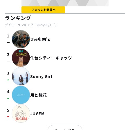
ランキング
デイリーランキング・
2026/08/11
付
1
the奥歯's
check_indeterminate_small
2
仙台シティーキャッツ
check_indeterminate_small
3
Sunny Girl
arrow_drop_up
4
月と徒花
arrow_drop_up
5
JUGEM.
arrow_drop_down