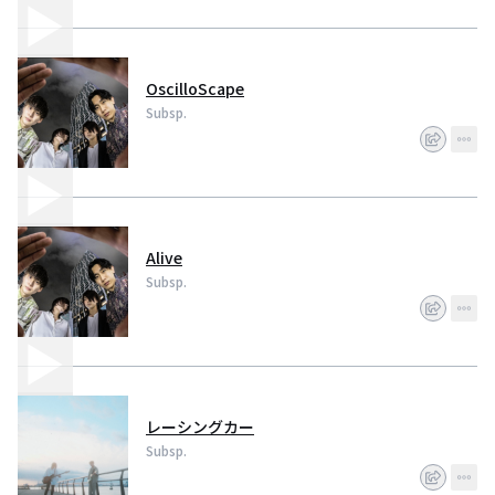
OscilloScape
Subsp.
Alive
Subsp.
レーシングカー
Subsp.