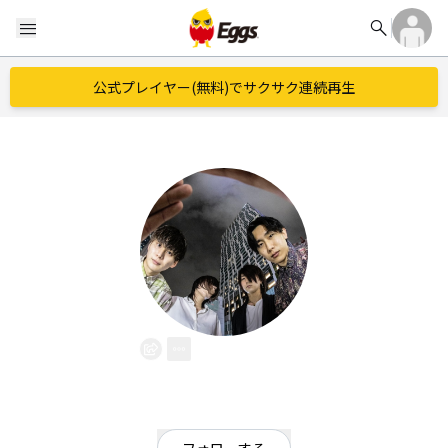
search
menu
公式プレイヤー(無料)でサクサク連続再生
Subsp.
EggsID：
naoki_uzumaki
69
フォロワー