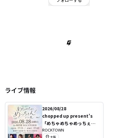
フォローする
大阪府
OFFICIAL WEBSITE
関西の『ここミナミ界隈』で注目を集めている、新ジャンルメンヘラPOPシ
ンガー。 「わかる〜」と叫び出す共感性の高い歌詞に、中毒性・儚さ・痛
さ・可愛らしさを詰め込み、POPサウンドでNOCOスタイルの音楽をお届け
します。
ライブ情報
2026/08/28
chopped up present's
「めちゃめちゃめっちぇん2
ROCKTOWN
026夏 day1」
location_on
大阪