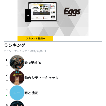
ランキング
デイリーランキング・
2026/08/09
付
1
the奥歯's
check_indeterminate_small
2
仙台シティーキャッツ
check_indeterminate_small
3
月と徒花
arrow_drop_up
4