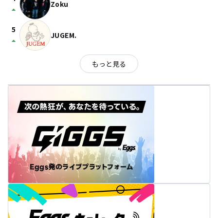
Zoku
arrow_drop_up
5
JUGEM.
arrow_drop_up
もっと見る