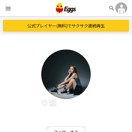
search
menu
公式プレイヤー(無料)でサクサク連続再生
NOCO
EggsID：
noco
2
フォロワー