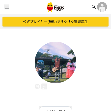
search
menu
公式プレイヤー(無料)でサクサク連続再生
OUT OF FASHION
EggsID：
out_of_fashion
122
フォロワー