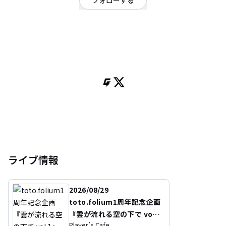
フォローする
福島県
ポップ
/
ロック
OFFICIAL WEBSITE
福島市の5人組バンド。ロック、ポップを基調にカントリーやマーチなどのリ
ズミカルなサウンドを取り入れてみんなで楽しめるような音楽を追求中！
Vo.Gt 木島拓海
Gt.四竃理功
Ba.木島祥吾
Dr.吉田哲也
key.はらりょー
ライブ情報
2026/08/29
toto.folium1周年記念企画
『雲が流れる空の下で vol.
Player’s Cafe