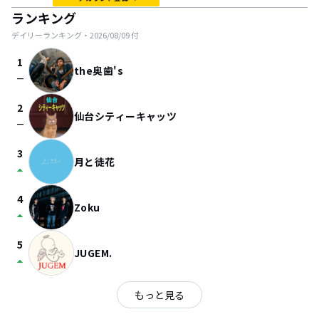
ランキング
デイリーランキング・
2026/08/09
付
1
the奥歯's
check_indeterminate_small
2
仙台シティーキャッツ
check_indeterminate_small
3
月と徒花
arrow_drop_up
4
Zoku
arrow_drop_up
5
JUGEM.
arrow_drop_up
もっと見る