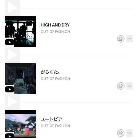
HIGH AND DRY
OUT OF FASHION
がらくた。
OUT OF FASHION
ユートピア
OUT OF FASHION