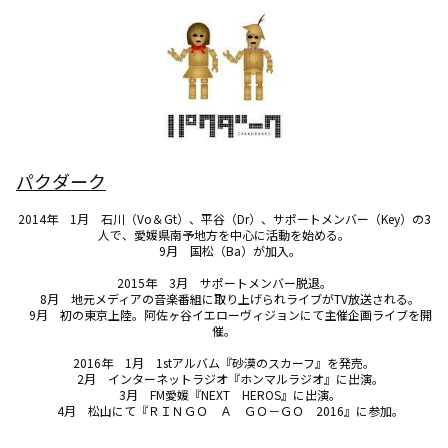
パクダーク
2014年　1月　石川（Vo＆Gt）、平谷（Dr）、サポートメンバー（Key）の3
人で、愛媛県南予地方を中心に活動を始める。

　9月　国松（Ba）が加入。

2015年　3月　サポートメンバー脱退。

　8月　地元メディアの音楽番組に取り上げられライブがTV放送される。

　9月　初の東京上陸。阿佐ヶ谷イエローヴィジョンにて主催企画ライブを開
催。

2016年　1月　1stアルバム『砂漠のスカーフ』を発売。

　2月　インターネットラジオ『ホンマルラジオ』に出演。

　3月　FM愛媛『NEXT　HEROS』に出演。

　4月　松山にて『ＲＩＮＧＯ　Ａ　ＧＯ－ＧＯ　2016』に参加。
