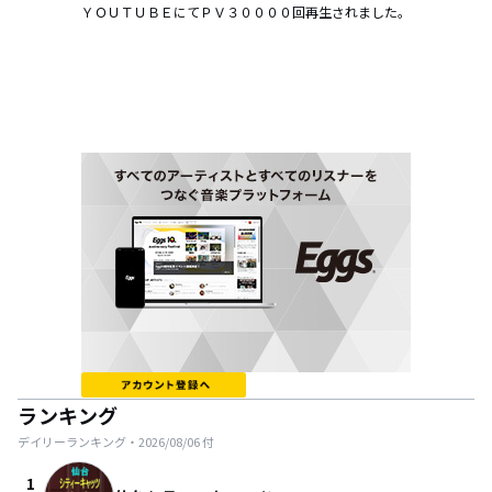
ＹＯＵＴＵＢＥにてＰＶ３００００回再生されました。

ランキング
デイリーランキング・
2026/08/06
付
1