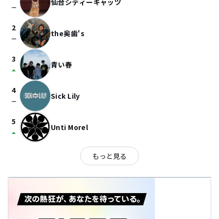
仙台シティーキャッツ
check_indeterminate_small
2
the奥歯's
check_indeterminate_small
3
青い春
arrow_drop_up
4
Sick Lily
check_indeterminate_small
5
Unti Morel
arrow_drop_up
もっと見る