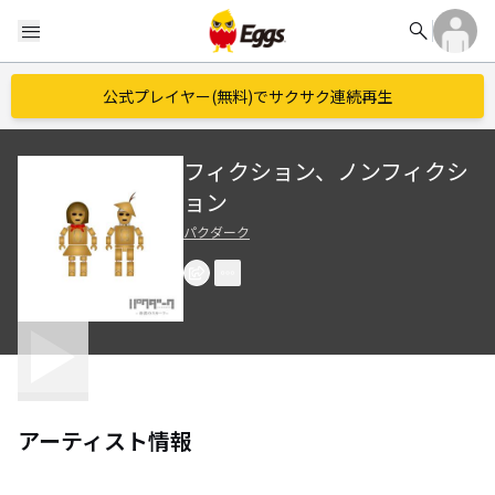
search
menu
公式プレイヤー(無料)でサクサク連続再生
フィクション、ノンフィクシ
ョン
パクダーク
アーティスト情報