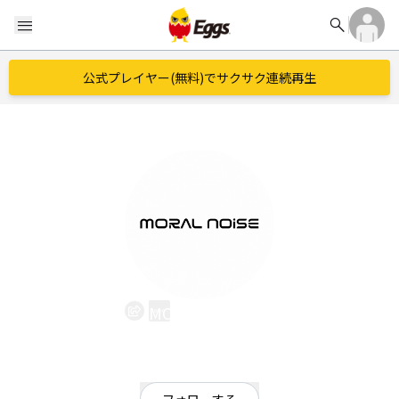
search
menu
公式プレイヤー(無料)でサクサク連続再生
MORAL NOiSE
EggsID：
punk_69
0
フォロワー