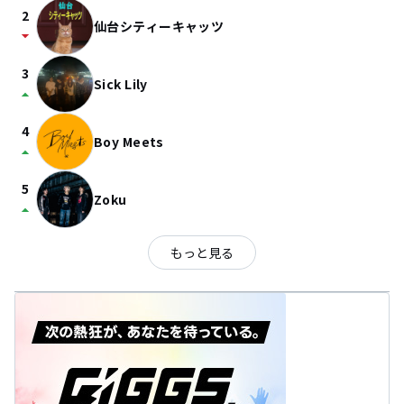
2
仙台シティーキャッツ
arrow_drop_down
3
Sick Lily
arrow_drop_up
4
Boy Meets
arrow_drop_up
5
Zoku
arrow_drop_up
もっと見る