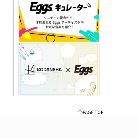
PAGE TOP