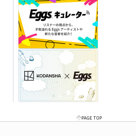
PAGE TOP