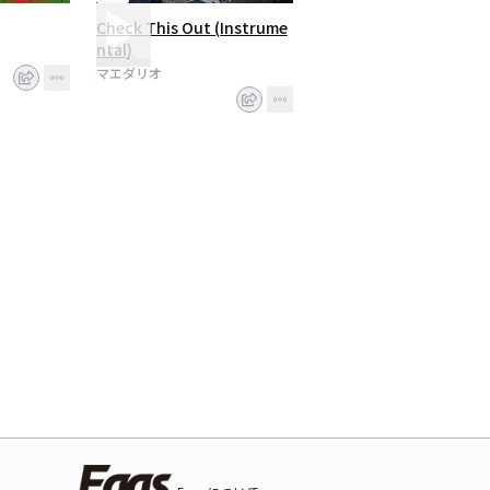
Check This Out (Instrume
ntal)
マエダリオ