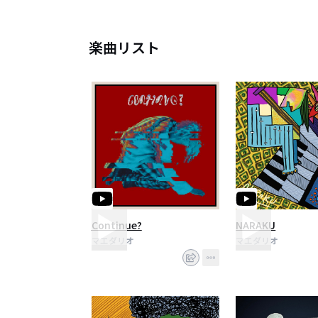
楽曲リスト
Continue?
NARAKU
マエダリオ
マエダリオ