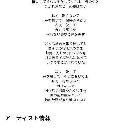
聞かしてくれよ聞かしてくれよ　君の話を

分かれ道など　必要はない

ねぇ　離さないで

手を繋いで　微笑み合おう

ねぇ　笑って

温もり感じた

何もない部屋に光が差す

どんな絵の具取り出しても

僕らいつも無色のまま

お気に入りの白Tシャツも

君の涙でずぶ濡れになって

いつの間にか汚れていた

ねぇ　愛して

声を殺して　そばにおいでよ

ねぇ　行かないで

離さないで

何もない部屋が赤く染まる

目の前が霞んでいく

胸の鼓動が落ち着いていく
アーティスト情報