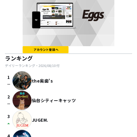
ランキング
デイリーランキング・
2026/08/10
付
1
the奥歯's
check_indeterminate_small
2
仙台シティーキャッツ
check_indeterminate_small
3
JUGEM.
arrow_drop_up
4