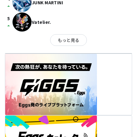
JUNK MARTINI
arrow_drop_up
5
Vatelier.
arrow_drop_up
もっと見る