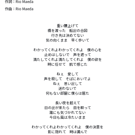
作詞：
Rio Maeda
作曲：
Rio Maeda
重い腰上げて

橋を渡った　船出の合図

行き先は決めてない

気の向くまま　早く歩いて

わかってくれよわかってくれよ　僕の心を

止めはしないで　声を遮って

満たしてくれよ満たしてくれよ　僕の欲を

時に任せて　肌で感じた

ねぇ　愛して

声を殺して　そばにおいでよ

ねぇ　思い出して

迷わないで

何もない部屋に僕らは居た

長い夜を超えて

日の出が来たら　目を瞑って

誰にも気づかれてない

今日も風は冷たいまま

わかってくれよわかってくれよ　僕の決意を

影に隠れて　時は澱んで
