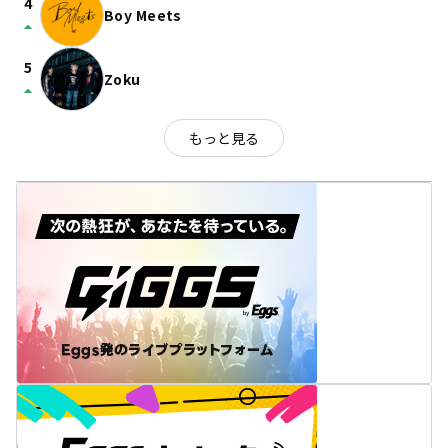
4
Boy Meets
arrow_drop_up
5
Zoku
arrow_drop_up
もっと見る