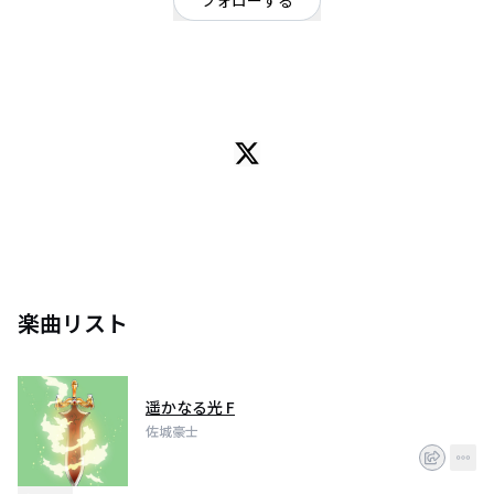
フォローする
岡山県
ミクスチャー
/
ハードロック・ヘビーメタル
/
ノスタルジックメロディー
ゲーム好き旅好きDTMer。
完全に趣味でやっております。
まだDTMを始めたばかりで曲もろくにできていないし、コンポージングもひ
どいものですけど、それでも聴いてもらえたらありがたいです。
楽曲リスト
遥かなる光 F
佐城豪士