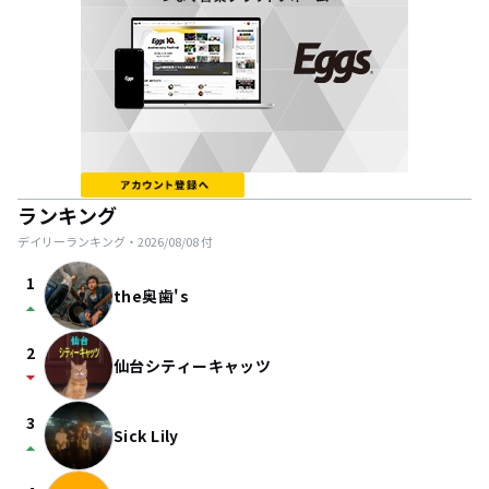
ランキング
デイリーランキング・
2026/08/08
付
1
the奥歯's
arrow_drop_up
2
仙台シティーキャッツ
arrow_drop_down
3
Sick Lily
arrow_drop_up