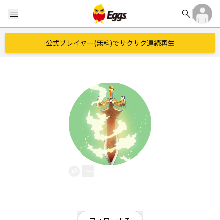
search
menu
公式プレイヤー(無料)でサクサク連続再生
佐城豪士
EggsID：
sajohgocci
3
フォロワー