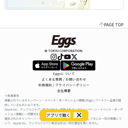
PAGE TOP
© TOKYU CORPORATION.
Eggsについて
よくある質問 / お問い合わせ
利用規約 / プライバシーポリシー
会社概要
※免責事項
掲載されているキャンペーン・イベント・オーディション情報はEggs / パートナー企業が提
供しているものとなります。
Apple Inc、アップルジャパン株式会社は、掲載されているキャンペーン・イベント・オーデ
ィション情報に一切関与をしておりません。
アプリで聴く
提供されたキャンペーン・イベント・オーディション情報を利用して生じた一切の障害につ
いて、Apple Inc、アップルジャパン株式会社は一切の責任を負いません。