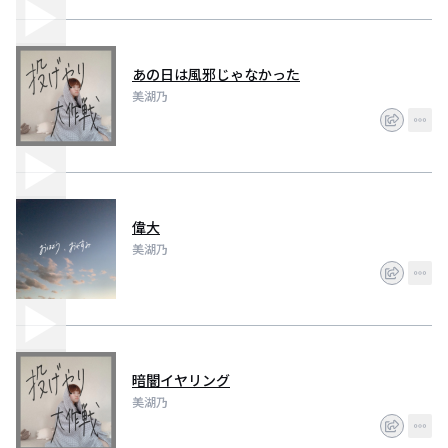
あの日は風邪じゃなかった
美湖乃
偉大
美湖乃
暗闇イヤリング
美湖乃