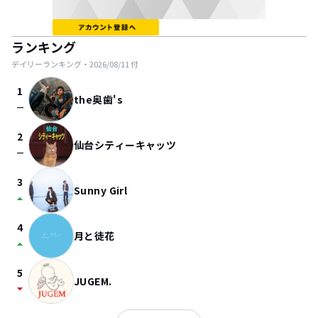
ランキング
デイリーランキング・
2026/08/11
付
1
the奥歯's
check_indeterminate_small
2
仙台シティーキャッツ
check_indeterminate_small
3
Sunny Girl
arrow_drop_up
4
月と徒花
arrow_drop_up
5
JUGEM.
arrow_drop_down