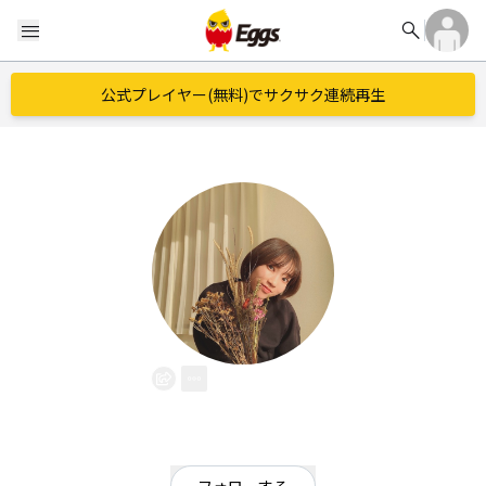
search
menu
公式プレイヤー(無料)でサクサク連続再生
美湖乃
EggsID：
shirame_music
321
フォロワー