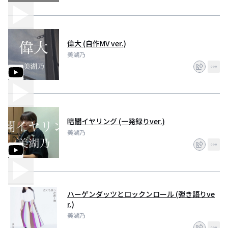
偉大 (自作MV ver.)
美湖乃
暗闇イヤリング (一発録りver.)
美湖乃
ハーゲンダッツとロックンロール (弾き語りve
r.)
美湖乃