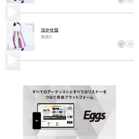
泣かせ虫
美湖乃