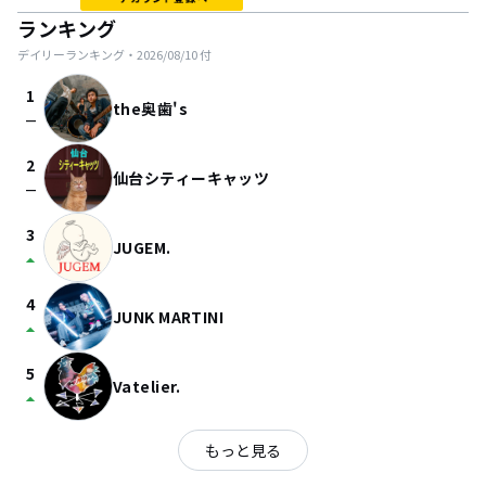
ランキング
デイリーランキング・
2026/08/10
付
1
the奥歯's
check_indeterminate_small
2
仙台シティーキャッツ
check_indeterminate_small
3
JUGEM.
arrow_drop_up
4
JUNK MARTINI
arrow_drop_up
5
Vatelier.
arrow_drop_up
もっと見る