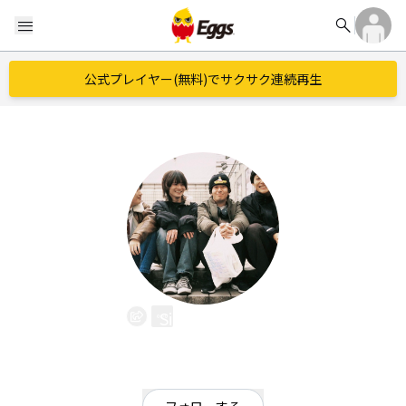
search
menu
公式プレイヤー(無料)でサクサク連続再生
Silly Greedy
EggsID：
sly_gry
0
フォロワー