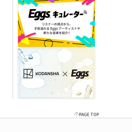
PAGE TOP