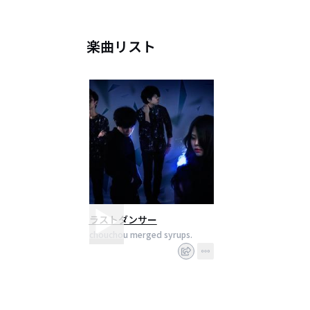
楽曲リスト
ラストダンサー
chouchou merged syrups.